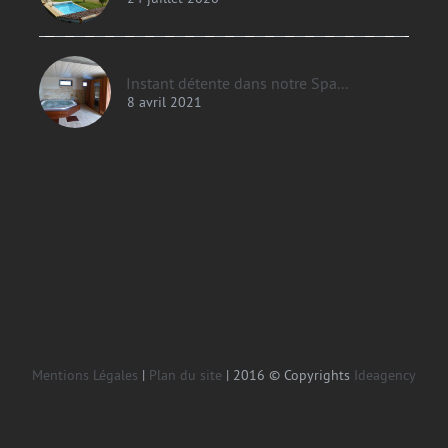
Instant détente dans notre Spa...
8 avril 2021
Mentions Légales
|
Plan du site
| 2016 © Copyrights
Ideagency