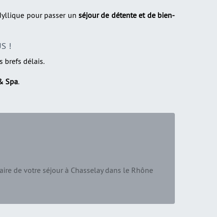
dyllique pour passer un
séjour de détente et de bien-
S !
brefs délais.
 & Spa
.
aire de votre séjour à Chasselay dans le Rhône