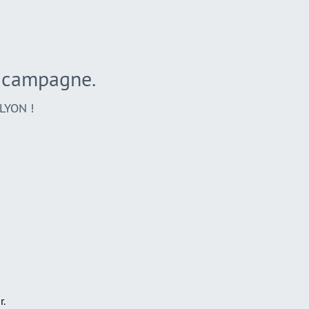
a campagne.
LYON !
r.