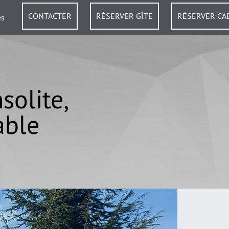
CONTACTER
RÉSERVER GÎTE
RÉSERVER CA
es
solite,
able