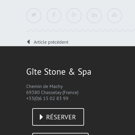
Article précédent
Gîte Stone & Spa
Chemin de Machy
69380 Chasselay (France)
+33(0)6 15 02 83 99
RÉSERVER