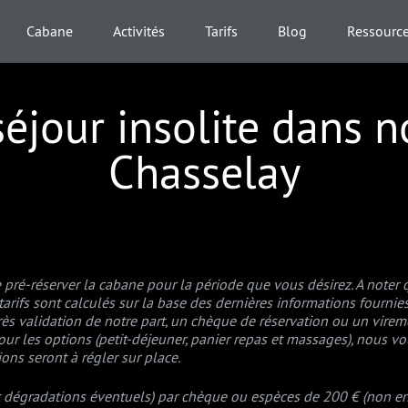
Cabane
Activités
Tarifs
Blog
Ressourc
éjour insolite dans 
Chasselay
pré-réserver la cabane pour la période que vous désirez. A noter q
 tarifs sont calculés sur la base des dernières informations fournie
ès validation de notre part, u
n chèque de réservation ou un vire
our les options (petit-déjeuner, panier repas et massages), nous
ons seront à régler sur place.
 dégradations éventuels) par chèque ou espèces de 200 € (non enc