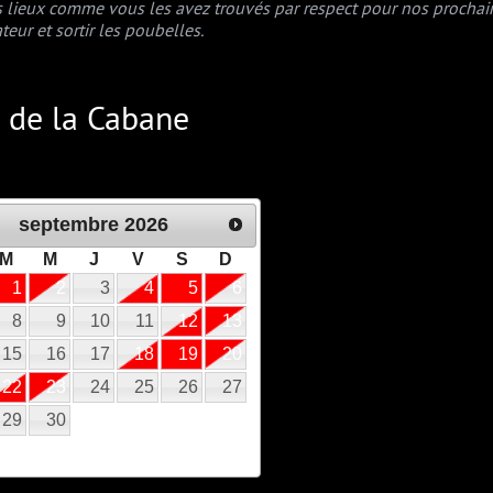
es lieux comme vous les avez trouvés par respect pour nos prochains 
ateur et sortir les poubelles.
és de la Cabane
septembre
2026
M
M
J
V
S
D
1
2
3
4
5
6
8
9
10
11
12
13
15
16
17
18
19
20
22
23
24
25
26
27
29
30