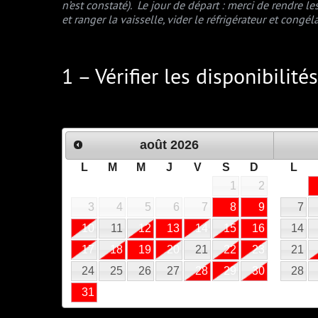
n’est constaté). Le jour de départ : merci de rendre l
et ranger la vaisselle, vider le réfrigérateur et congél
1 – Vérifier les disponibilit
août
2026
L
M
M
J
V
S
D
L
1
2
3
4
5
6
7
8
9
7
10
11
12
13
14
15
16
14
17
18
19
20
21
22
23
21
24
25
26
27
28
29
30
28
31