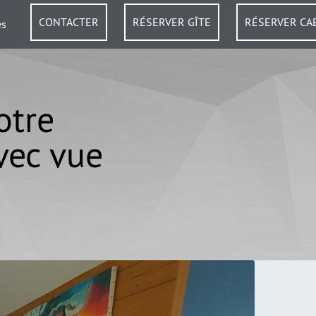
CONTACTER
RÉSERVER GÎTE
RÉSERVER CA
es
otre
vec vue