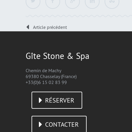
Article précédent
Gîte Stone & Spa
Chemin de Machy
69380 Chasselay (France)
+33(0)6 15 02 83 99
RÉSERVER
CONTACTER