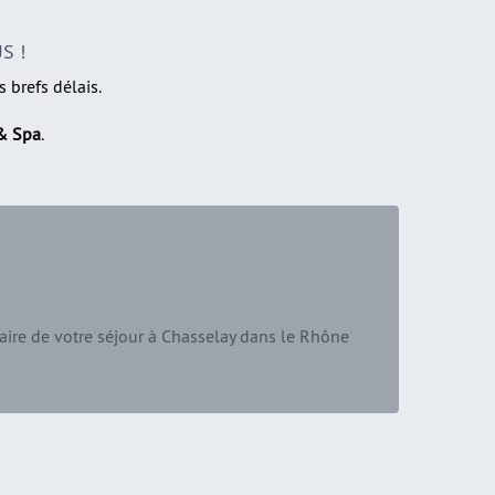
S !
brefs délais.
 & Spa
.
aire de votre séjour à Chasselay dans le Rhône