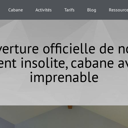
Cabane
Activités
Tarifs
Blog
Ressourc
erture officielle de n
nt insolite, cabane a
imprenable