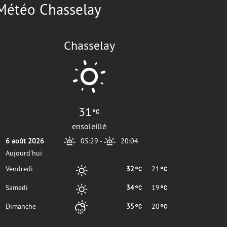
Météo Chasselay
Chasselay
31
ensoleillé
6 août 2026
05:29
-
20:04
Aujourd'hui
Vendredi
32
21
Samedi
34
19
Dimanche
35
20