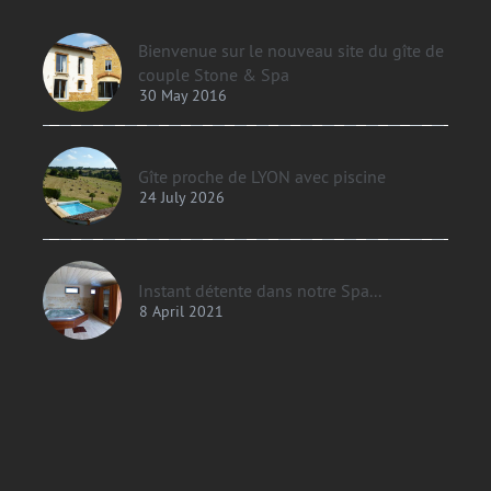
Bienvenue sur le nouveau site du gîte de
couple Stone & Spa
30 May 2016
Gîte proche de LYON avec piscine
24 July 2026
Instant détente dans notre Spa...
8 April 2021