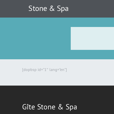
[dopbsp id=”1″ lang=”en”]
Gîte Stone & Spa