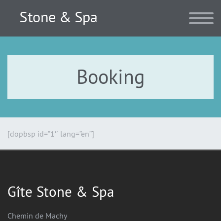
Booking
[dopbsp id=”1″ lang=”en”]
Gîte Stone & Spa
Chemin de Machy