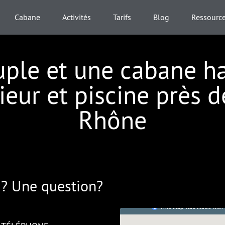
Cabane
Activités
Tarifs
Blog
Ressourc
ouple et une cabane 
ieur et piscine près 
Rhône
? Une question?