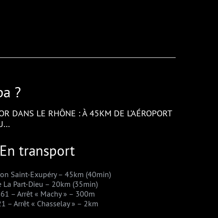
pa ?
OR DANS LE RHÔNE : À 45KM DE L’AÉROPORT
EU…
En transport
yon Saint-Exupéry – 45km (40min)
e La Part-Dieu – 20km (35min)
°61 – Arrêt « Machy » – 300m
1 – Arrêt « Chasselay » – 2km