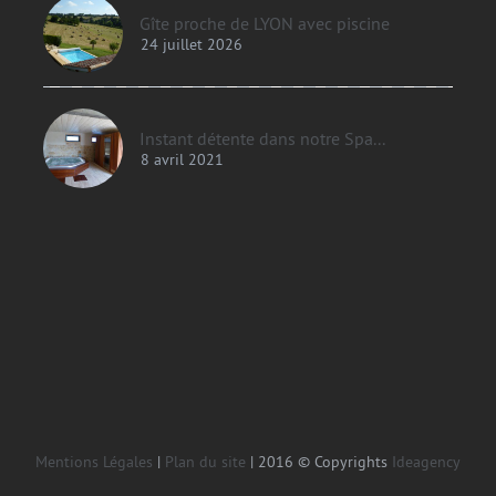
Gîte proche de LYON avec piscine
24 juillet 2026
Instant détente dans notre Spa...
8 avril 2021
Mentions Légales
|
Plan du site
| 2016 © Copyrights
Ideagency