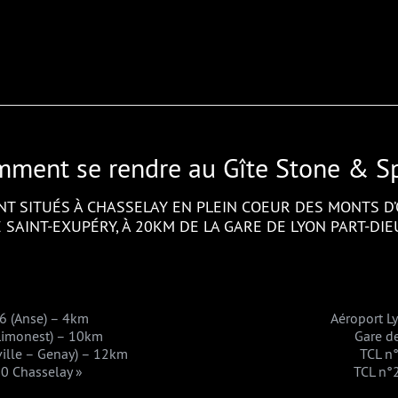
ment se rendre au Gîte Stone & S
NT SITUÉS À CHASSELAY EN PLEIN COEUR DES MONTS D’
 SAINT-EXUPÉRY, À 20KM DE LA GARE DE LYON PART-DI
A6 (Anse) – 4km
Aéroport L
(Limonest) – 10km
Gare d
uville – Genay) – 12km
TCL n
0 Chasselay »
TCL n°2