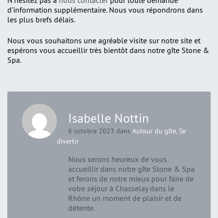
N’hésitez pas à
nous contacter
pour toute demande
d’information supplémentaire. Nous vous répondrons dans
les plus brefs délais.
Nous vous souhaitons une agréable visite sur notre site et
espérons vous accueillir très bientôt dans notre gîte Stone &
Spa.
Isabelle Nottin
6 octobre 2023 dans
Autour du gîte
,
Se
divertir
Nous serons heureux de vous
accueillir dans notre gîte Stone & Spa
et ferons de notre mieux pour faire de
votre séjour à Chasselay dans le
Rhône un moment de plaisir et de
détente.